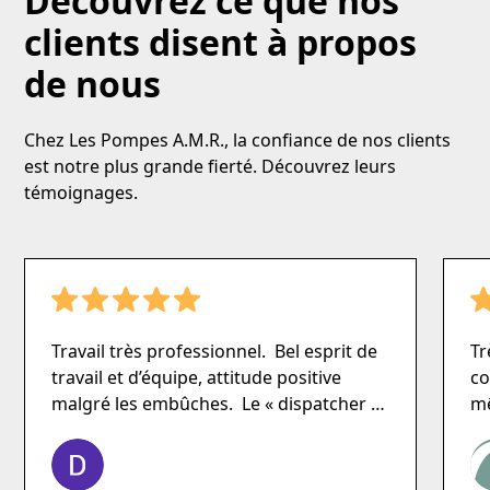
Découvrez ce que nos
clients disent à propos
de nous
Chez Les Pompes A.M.R., la confiance de nos clients
est notre plus grande fierté. Découvrez leurs
témoignages.
Travail très professionnel. Bel esprit de
Tr
travail et d’équipe, attitude positive
co
malgré les embûches. Le « dispatcher »
mê
Michel est accommodant et offre un
n’
excellent suivi.
vr