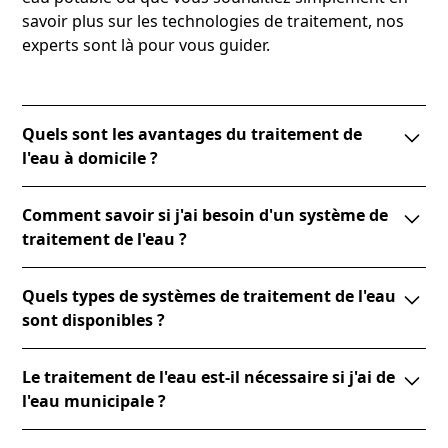
savoir plus sur les technologies de traitement, nos
experts sont là pour vous guider.
Quels sont les avantages du traitement de
l'eau à domicile ?
Le traitement de l'eau à domicile garantit une eau
Comment savoir si j'ai besoin d'un système de
potable de haute qualité, éliminant les contaminants
traitement de l'eau ?
et améliorant le goût, la sécurité et la clarté de l'eau
que vous consommez tous les jours.
Si votre eau a un goût ou une odeur inhabituels, ou
Quels types de systèmes de traitement de l'eau
si vous constatez des dépôts de minéraux, il pourrait
sont disponibles ?
être temps de faire analyser votre eau pour
déterminer si un système de traitement est
Il existe plusieurs types de systèmes de traitement, y
nécessaire.
Le traitement de l'eau est-il nécessaire si j'ai de
compris les adoucisseurs d'eau, les filtres à charbon
l'eau municipale ?
actif, les systèmes d'osmose inverse et les
stérilisateurs UV, chacun conçu pour résoudre des
Même l'eau municipale peut contenir des traces de