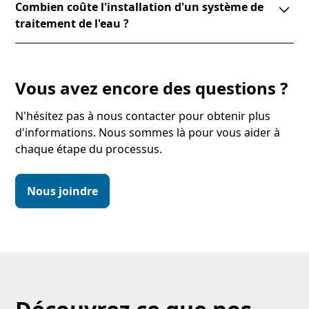
problèmes spécifiques de qualité de l'eau.
Combien coûte l'installation d'un système de
contaminants ou de minéraux qui affectent son goût
traitement de l'eau ?
ou sa pureté. Un système de traitement à domicile
peut améliorer la qualité de l'eau en supprimant ces
Le coût varie en fonction du type de système et des
éléments.
besoins spécifiques de votre domicile. Il est
préférable de consulter un expert pour obtenir un
Vous avez encore des questions ?
devis adapté à votre situation.
N'hésitez pas à nous contacter pour obtenir plus
d'informations. Nous sommes là pour vous aider à
chaque étape du processus.
Nous joindre